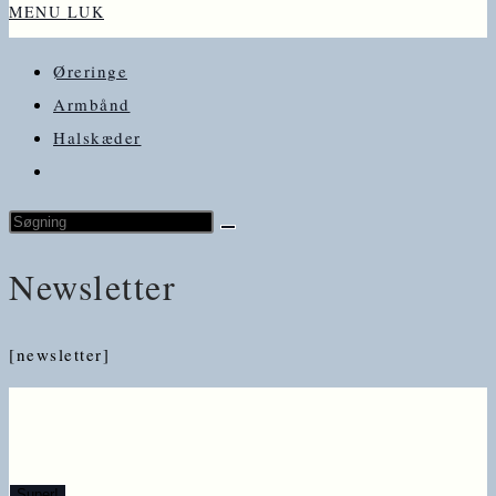
MENU
LUK
Øreringe
Armbånd
Halskæder
Search
this
Newsletter
website
[newsletter]